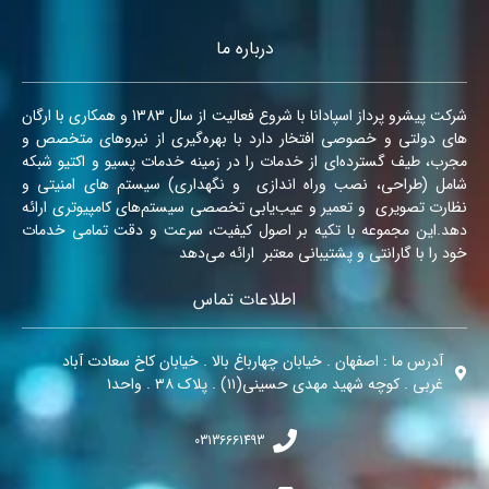
درباره ما
شرکت پیشرو پرداز اسپادانا با شروع فعالیت از سال 1383 و همکاری با ارگان
های دولتی و خصوصی افتخار دارد با بهره‌گیری از نیروهای متخصص و
مجرب، طیف گسترده‌ای از خدمات را در زمینه‌ خدمات پسیو و اکتیو شبکه
شامل (طراحی، نصب وراه اندازی و نگهداری) سیستم های امنیتی و
نظارت تصویری و تعمیر و عیب‌یابی تخصصی سیستم‌های کامپیوتری ارائه
دهد.این مجموعه با تکیه بر اصول کیفیت، سرعت و دقت تمامی خدمات
خود را با گارانتی و پشتیبانی معتبر ارائه می‌دهد
اطلاعات تماس
آدرس ما : اصفهان . خیابان چهارباغ بالا . خیابان کاخ سعادت آباد
غربی . کوچه شهید مهدی حسینی(۱۱) . پلاک ۳۸ . واحد۱
03136661493