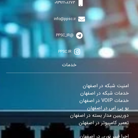
09392208273
info@ppsc.ir
@PPSC_IR
PPSC.IR
خدمات
امنیت شبکه در اصفهان
خدمات شبکه در اصفهان
خدمات VOIP در اصفهان
یو پی اس در اصفهان
دوریبین مدار بسته در اصفهان
تعمیر کامپیوتر در اصفهلن
اجرا فیبر نوری در اصفهان