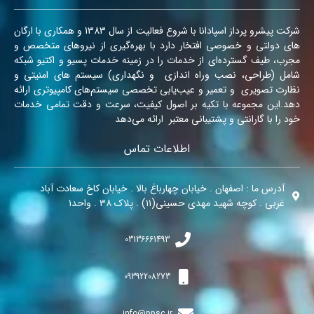
شرکت پیشرو پرداز اسپادانا با شروع فعالیت از سال 1383 و همکاری با ارگان
های دولتی و خصوصی افتخار دارد با بهره‌گیری از نیروهای متخصص و
مجرب، طیف گسترده‌ای از خدمات را در زمینه‌ خدمات پسیو و اکتیو شبکه
شامل (طراحی، نصب وراه اندازی و نگهداری) سیستم های امنیتی و
نظارت تصویری و تعمیر و عیب‌یابی تخصصی سیستم‌های کامپیوتری ارائه
دهد.این مجموعه با تکیه بر اصول کیفیت، سرعت و دقت تمامی خدمات
خود را با گارانتی و پشتیبانی معتبر ارائه می‌دهد
اطلاعات تماس
آدرس ما : اصفهان . خیابان چهارباغ بالا . خیابان کاخ سعادت آباد
غربی . کوچه شهید مهدی حسینی(۱۱) . پلاک ۳۸ . واحد۱
03136661493
09392208273
info@ppsc.ir