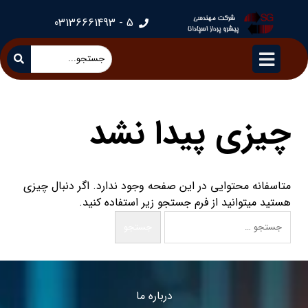
5 - 03136661493
چیزی پیدا نشد
متاسفانه محتوایی در این صفحه وجود ندارد. اگر دنبال چیزی
هستید میتوانید از فرم جستجو زیر استفاده کنید.
درباره ما