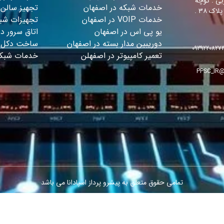
بی . کوچه
خدمات شبکه در اصفهان
تجهیز سالن 
شهید مهدی حسینی(۱۱) . پلاک ۳۸ .
خدمات VOIP در اصفهان
تجهیزات شبک
یو پی اس در اصفهان
اتاق سرور د
دوریبین مدار بسته در اصفهان
ساخت دکل ه
0939220827
تعمیر کامپیوتر در اصفهلن
خدمات شبکه
@PPSC_
تمامی حقوق متعلق به پیشرو پرداز اسپادانا می باشد