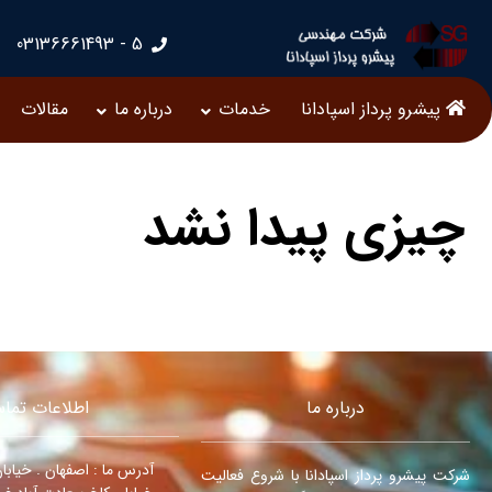
5 - 03136661493
پیشرو پرداز اسپادانا
خدمات
درباره ما
مقالات
چیزی پیدا نشد
درباره ما
اطلاعات تما
آدرس ما : اصفهان . خیابان 
شرکت پیشرو پرداز اسپادانا با شروع فعالیت