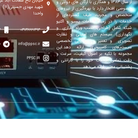
خیابان کاخ سعادت آباد غر
از سال 1383 و همکاری با ارگان های دولتی و
خصوصی افتخار دارد با بهره‌گیری از نیروهای
واحد۱
متخصص و مجرب، طیف گسترده‌ای از
خدمات را در زمینه‌ خدمات پسیو و اکتیو
شبکه شامل (طراحی، نصب وراه اندازی و
3
03136661493
نگهداری) سیستم های امنیتی و نظارت
تصویری و تعمیر و عیب‌یابی تخصصی
IR
info@ppsc.ir
سیستم‌های کامپیوتری ارائه دهد.این
مجموعه با تکیه بر اصول کیفیت، سرعت و
PPSC.IR
دقت تمامی خدمات خود را با گارانتی و
پشتیبانی معتبر ارائه می‌دهد