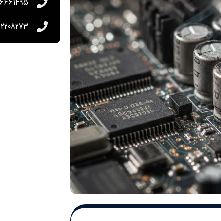
36661495
92208273