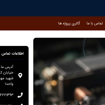
تماس با ما
گالری پروژه ها
اطلاعات تماس
آدرس ما :
خیابان ک
واحد۱
36661493