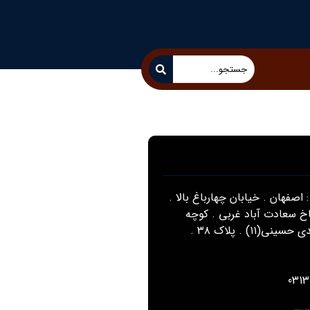
 اصفهان . خیابان چهارباغ بالا .
اخ سعادت آباد غربی . کوچه
شهید مهدی حسینی(۱۱) . پلاک ۳۸ .
031