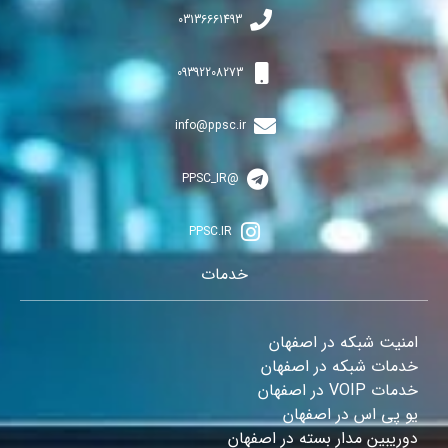
03136661493
09392208273
info@ppsc.ir
@PPSC_IR
PPSC.IR
خدمات
امنیت شبکه در اصفهان
خدمات شبکه در اصفهان
خدمات VOIP در اصفهان
یو پی اس در اصفهان
دوریبین مدار بسته در اصفهان