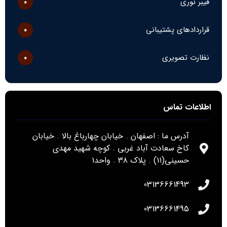
فیبر نوری
۰
قراردادهای پشتیبانی
۰
نظارت تصویری
۰
اطلاعات تماس
آدرس ما : اصفهان . خیابان چهارباغ بالا . خیابان
کاخ سعادت آباد غربی . کوچه شهید مهدی
حسینی(۱۱) . پلاک ۳۸ . واحد۱
03136661493
03136661495