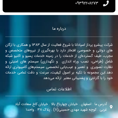
09392208273
درباره ما
شرکت پیشرو پرداز اسپادانا با شروع فعالیت از سال 1383 و همکاری با ارگان
های دولتی و خصوصی افتخار دارد با بهره‌گیری از نیروهای متخصص و
مجرب، طیف گسترده‌ای از خدمات را در زمینه‌ خدمات پسیو و اکتیو شبکه
شامل (طراحی، نصب وراه اندازی و نگهداری) سیستم های امنیتی و
نظارت تصویری و تعمیر و عیب‌یابی تخصصی سیستم‌های کامپیوتری ارائه
دهد.این مجموعه با تکیه بر اصول کیفیت، سرعت و دقت تمامی خدمات
خود را با گارانتی و پشتیبانی معتبر ارائه می‌دهد
اطلاعات تماس
آدرس ما : اصفهان . خیابان چهارباغ بالا . خیابان کاخ سعادت آباد
غربی . کوچه شهید مهدی حسینی(۱۱) . پلاک ۳۸ . واحد۱